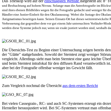
Das Teleskop wird auf der
einschlägigen Website
dargestellt als: 8" f
und
Beobachtung auf hohem Niveau. Solange man die Astrofotografie im Blickwi
sind ihres
ebenen Bildfeldes wegen für die Fotografie gedacht und weniger für die
Händler eine Justier-E
inheit für den Okularauszug: Wobei die Justage des Okular
Astigmatismus beseitigen kann.
Seinen Einsatz-Ort hat dieses weiterentwickelte 
Verbesserung dar gegenüber dem vor gut einem Jahr unter
suchten Vorläufer-Mode
werden diese Systeme jedoch nur, wenn sie exakt justiert worden sind, weshalb
da
Die Übersichts-Test zu Beginn einer Untersuchung zeigen bereits den
der "Glätte" stattgefunden. Sowohl der Sterntest zeigt weniger Störu
vergleicht. Allerdings sieht man beim Sterntest eine ganz leichte Übe
und beim Sterntest intrafokal für den diffusen Rand verantwortlich ist
aber bei der Fotografie offenbar weniger ins Gewicht fällt.
Zum Vergleich nochmal die Übersicht
aus dem ersten Bericht
Bei vielen Cassegrain-, RC- und auch SC-Systemen erzeugt ein dezen
Hersteller herausjustiert wird. Bei SC-Systemen vertraut man offenb