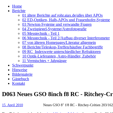
Home
Berichte
01 ältere Berichte auf rohr.aiax.de/alles über APOs
02 ED-Optiken, Halb-APOs und Frauenhofer-Systeme
03 Newton-Systeme und verwandte Fragen
04 Zweispiegel-Systeme/Astrofotografie
05 Messtechnik - Teil 1
06 Messtechnik - Teil 2/Aufbau diverser Interferometer
07 von älteren Homepages/Literatur allgemein
08 Berichte/Teleskop-Treffen/häufige Fachbegriffe
09 RC_Indexwerte unterschiedlicher Refraktoren
10 Optik-Lieferanten, Astro-Händler, Zubehör
11 Vermischtes + Jahrgänge
Schwerpunkt
Hinweise
Bildergalerie
Gästebuch
Kontakt
D063 Neues GSO 8inch f8 RC - Ritchey-Cr
15. April 2010
Neues GSO 8" f/8 RC - Ritchey-Crétien 203/16