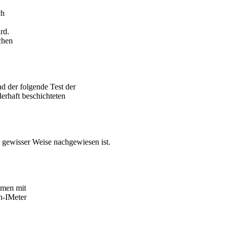
ch
rd.
chen
d der folgende Test der
erhaft beschichteten
 gewisser Weise nachgewiesen ist.
mmen mit
n-IMeter