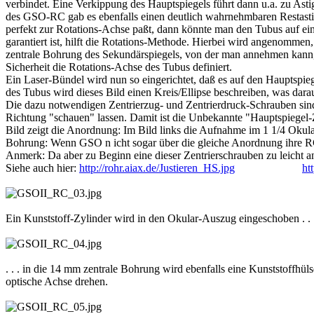
verbindet. Eine Verkippung des Hauptspiegels führt dann u.a. zu Asti
des GSO-RC gab es ebenfalls einen deutlich wahrnehmbaren Restasti
perfekt zur Rotations-Achse paßt, dann könnte man den Tubus auf ein
garantiert ist, hilft die Rotations-Methode. Hierbei wird angenommen
zentrale Bohrung des Sekundärspiegels, von der man annehmen kann,
Sicherheit die Rotations-Achse des Tubus definiert.
Ein Laser-Bündel wird nun so eingerichtet, daß es auf den Hauptspiege
des Tubus wird dieses Bild einen Kreis/Ellipse beschreiben, was darau
Die dazu notwendigen Zentrierzug- und Zentrierdruck-Schrauben sind 
Richtung "schauen" lassen. Damit ist die Unbekannte "Hauptspiegel-Z
Bild zeigt die Anordnung: Im Bild links die Aufnahme im 1 1/4 Okula
Bohrung: Wenn GSO n icht sogar über die gleiche Anordnung ihre RC
Anmerk: Da aber zu Beginn eine dieser Zentrierschrauben zu leicht ang
Siehe auch hier:
http://rohr.aiax.de/Justieren_HS.jpg
___________
ht
Ein Kunststoff-Zylinder wird in den Okular-Auszug eingeschoben . . 
. . . in die 14 mm zentrale Bohrung wird ebenfalls eine Kunststoffhü
optische Achse drehen.