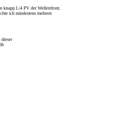
von knapp L/4 PV der Wellenfront.
achte ich mindestens mehrere
 dieser
lb