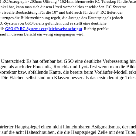
/8
RC Astrograph - 203mm Öffnung / 1624mm Brennweite RC Teleskop für die Astro
nkel hat, kann man sich diesem Urteil vorbehaltlos anschließen. RC-Systeme
 visuelle Beobachtung. Für die 10“ und bald auch für den 8“ RC liefert der
auszuges die Bilderverkippung regelt, die Justage des Hauptspiegels jedoch
RC-System von GSO bereits gefunden, und es stellt eine deutliche
ll:
GSO f/9 RC-System: vergleichsweise sehr gut
. Richtig perfekt
rauf in diesem Bericht ein wenig eingegangen wird.
 Unterschied: Es hat offenbar bei GSO eine deutliche Verbesserung hins
ngen, als auch der Foucault-, Ronchi- und Lyot-Test wenn man die Bild
rkorrektur bzw. abfallende Kante, die bereits beim Vorläufer-Modell erk
. Die Flächen selbst sind um Klassen besser als das erste derartige Tel
trierter Hauptspiegel einen nicht hinnehmbaren Astigmatismus, der me
ar auf die acht Halteschrauben, die die Hauptspiegel-Zelle mit dem Tu