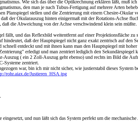
gmatismus. Wie sich das über die Optikrechnung erklären läßt, muß ich
gmatismus, den man je nach Tubus-Fertigung auf mehrere Arten beheb
en Planspiegel stellen und die Zentrierung mit einem Chesire-Okular v
, daß der Okularauszug hinten einigermaß mit der Rotations-Achse fluch
 daß die Abweichung von der Achse verschwindend klein sein müßte. 
l fällt, und das Reflexbild weitentfernt auf einer Projektionsfläche zu
f hindeutet, daß der Hauptspiegel nicht ganz exakt zentrisch auf den Se
schnell entdeckt und mit ihnen kann man den Hauptspiegel mit hoher G
entrierung" erledigt und man zentriert lediglich den Sekundärspiegel
r-Auszug ( ein 2 Zoll-Auszug geht ebenso) und rechts im Bild die Auf
-Systeme zentriert.
ezogen war, bin ich mir nicht sicher, wie justierstabil dieses System be
tp://rohr.aiax.de/Justieren_HSA.jpg
.
lse eingesetzt, und nun läßt sich das System perfekt um die mechanisch