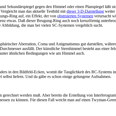
 und Sekundärspiegel gegen den Himmel oder einen Planspiegel läßt si
ergleicht man das aktuelle Testbild mit
dieser 3-D-Darstellung
weiter
gungs-Ring auf, ein Effekt, der von
obstruierten Systemen
verursacht wi
ndenz etwas. Daß dieser Beugung-Ring auch noch kreuzförmig unterbro
ne Abbildung, die man bei vielen SC-Systemen vergeblich sucht.
phärischer Aberration, Coma und Astigmatismus gut darstellen, währen
urchmesser ausfällt. Der künstliche Sternhimmel besteht aus einer fehl
d unter ähnlichen Bedingungen wie am Himmel auch.
nders in den Bildfeld-Ecken, womit die Tauglichkeit des RC-Systems in
 selbst liefern. Und da gäbe es schon einige gelungene Aufnahmen.
aum gerechnet werden muß. Aber bereits die Erstellung von Interferogra
 messen zu können. Für diesen Fall weicht man auf einen Twyman-Gree