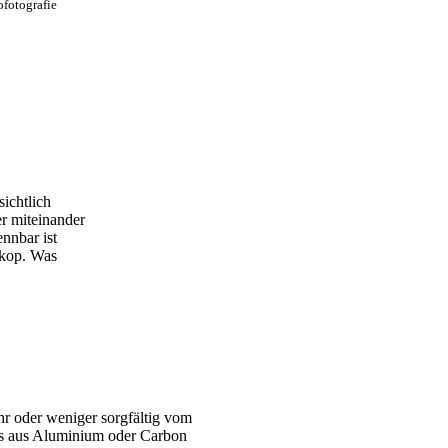
fotografie
ichtlich
er miteinander
ennbar ist
eskop. Was
hr oder weniger sorgfältig vom
bus aus Aluminium oder Carbon