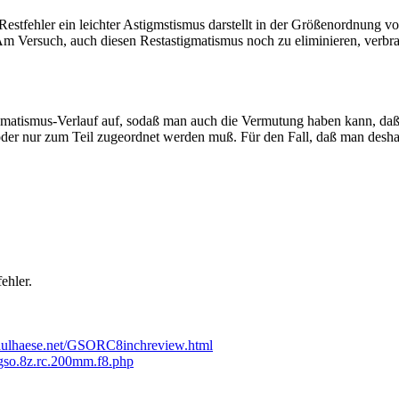
Restfehler ein leichter Astigmstismus darstellt in der Größenordnung 
 Am Versuch, auch diesen Restastigmatismus noch zu eliminieren, verbr
gmatismus-Verlauf auf, sodaß man auch die Vermutung haben kann, daß
oder nur zum Teil zugeordnet werden muß. Für den Fall, daß man desha
ehler.
paulhaese.net/GSORC8inchreview.html
.gso.8z.rc.200mm.f8.php