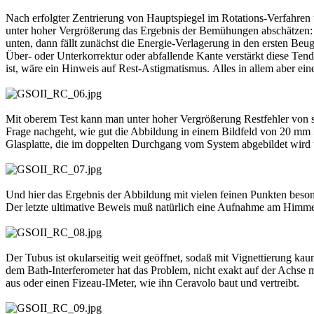
Nach erfolgter Zentrierung von Hauptspiegel im Rotations-Verfahren
unter hoher Vergrößerung das Ergebnis der Bemühungen abschätzen: V
unten, dann fällt zunächst die Energie-Verlagerung in den ersten Beu
Über- oder Unterkorrektur oder abfallende Kante verstärkt diese Te
ist, wäre ein Hinweis auf Rest-Astigmatismus. Alles in allem aber ei
Mit oberem Test kann man unter hoher Vergrößerung Restfehler von s
Frage nachgeht, wie gut die Abbildung in einem Bildfeld von 20 mm D
Glasplatte, die im doppelten Durchgang vom System abgebildet wir
Und hier das Ergebnis der Abbildung mit vielen feinen Punkten beso
Der letzte ultimative Beweis muß natürlich eine Aufnahme am Himmel
Der Tubus ist okularseitig weit geöffnet, sodaß mit Vignettierung k
dem Bath-Interferometer hat das Problem, nicht exakt auf der Achse
aus oder einen Fizeau-IMeter, wie ihn Ceravolo baut und vertreibt.