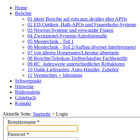
Home
Berichte
01 ältere Berichte auf rohr.aiax.de/alles über APOs
02 ED-Optiken, Halb-APOs und Frauenhofer-Systeme
03 Newton-Systeme und verwandte Fragen
04 Zweispiegel-Systeme/Astrofotografie
05 Messtechnik - Teil 1
06 Messtechnik - Teil 2/Aufbau diverser Interferometer
07 von älteren Homepages/Literatur allgemein
08 Berichte/Teleskop-Treffen/häufige Fachbegriffe
09 RC_Indexwerte unterschiedlicher Refraktoren
10 Optik-Lieferanten, Astro-Händler, Zubehör
11 Vermischtes + Jahrgänge
Schwerpunkt
Hinweise
Bildergalerie
Gästebuch
Kontakt
Aktuelle Seite:
Startseite
>
Login
Benutzername
*
Passwort
*