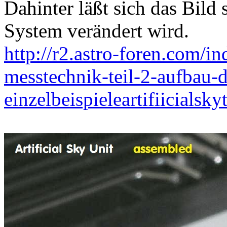
Dahinter läßt sich das Bild 
System verändert wird.
http://r2.astro-foren.com/i
messtechnik-teil-2-aufbau-d
einzelbeispieleartifiicialskyt