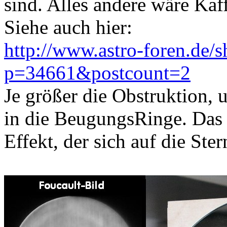
sind. Alles andere wäre Kaf
Siehe auch hier:
http://www.astro-foren.de/
p=34661&postcount=2
Je größer die Obstruktion, 
in die BeugungsRinge. Das 
Effekt, der sich auf die Ste