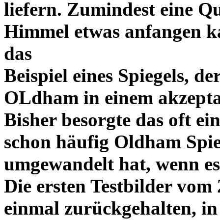
liefern. Zumindest eine Q
Himmel etwas anfangen kan
das
Beispiel eines Spiegels, d
OLdham in einem akzepta
Bisher besorgte das oft ei
schon häufig Oldham Spieg
umgewan
delt hat, wenn e
D
ie ersten Testbilder
vom 2
einmal zurückgehalten, in