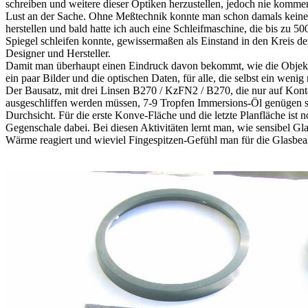
schreiben und weitere dieser Optiken herzustellen, jedoch nie kommerz
Lust an der Sache. Ohne Meßtechnik konnte man schon damals keine
herstellen und bald hatte ich auch eine Schleifmaschine, die bis zu
Spiegel schleifen konnte, gewissermaßen als Einstand in den Kreis d
Designer und Hersteller.
Damit man überhaupt einen Eindruck davon bekommt, wie die Objekt
ein paar Bilder und die optischen Daten, für alle, die selbst ein weni
Der Bausatz, mit drei Linsen B270 / KzFN2 / B270, die nur auf Kont
ausgeschliffen werden müssen, 7-9 Tropfen Immersions-Öl genügen spä
Durchsicht. Für die erste Konve-Fläche und die letzte Planfläche ist 
Gegenschale dabei. Bei diesen Aktivitäten lernt man, wie sensibel Gl
Wärme reagiert und wieviel Fingespitzen-Gefühl man für die Glasbea