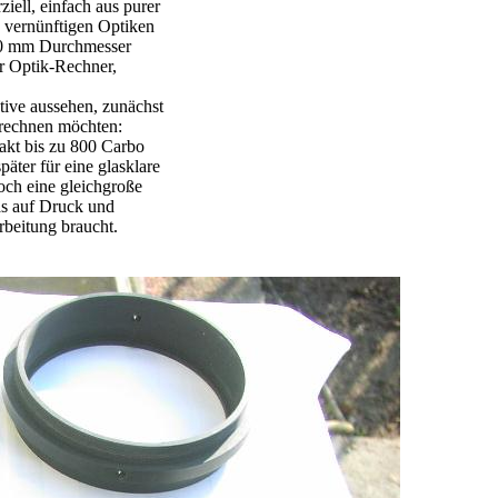
iell, einfach aus purer
 vernünftigen Optiken
 500 mm Durchmesser
er Optik-Rechner,
ive aussehen, zunächst
g rechnen möchten:
akt bis zu 800 Carbo
ter für eine glasklare
noch eine gleichgroße
as auf Druck und
rbeitung braucht.