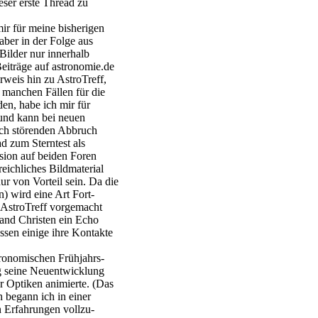
ieser erste Thread zu
ir für meine bisherigen
 aber in der Folge aus
Bilder nur innerhalb
eiträge auf astronomie.de
weis hin zu AstroTreff,
n manchen Fällen für die
en, habe ich mir für
 und kann bei neuen
ich störenden Abbruch
ad zum Sterntest als
ssion auf beiden Foren
eichliches Bildmaterial
ur von Vorteil sein. Da die
) wird eine Art Fort-
f AstroTreff vorgemacht
and Christen ein Echo
assen einige ihre Kontakte
ronomischen Frühjahrs-
g seine Neuentwicklung
er Optiken animierte. (Das
begann ich in einer
n Erfahrungen vollzu-