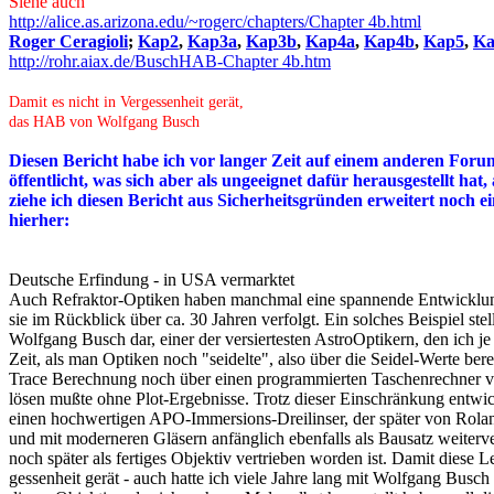
Siehe auch
http://alice.as.arizona.edu/~rogerc/chapters/Chapter 4b.html
Roger Ceragioli
;
Kap2
,
Kap3a
,
Kap3b
,
Kap4a
,
Kap4b
,
Kap5
,
Ka
http://rohr.aiax.de/BuschHAB-Chapter 4b.htm
Damit es nicht in Vergessenheit gerät,
das HAB von Wolfgang Busch
Diesen Bericht habe ich vor langer Zeit auf einem anderen Foru
öffentlicht, was sich aber als ungeeignet dafür herausgestellt hat, 
ziehe ich diesen Bericht aus Sicherheitsgründen erweitert noch e
hierher:
Deutsche Erfindung - in USA vermarktet
Auch Refraktor-Optiken haben manchmal eine spannende Entwick
sie im Rückblick über ca. 30 Jahren verfolgt. Ein solches Beispiel st
Wolfgang Busch dar, einer der versiertesten AstroOptikern, den ich je 
Zeit, als man Optiken noch "seidelte", also über die Seidel-Werte be
Trace Berechnung noch über einen programmierten Taschenrechner v
lösen mußte ohne Plot-Ergebnisse. Trotz dieser Einschränkung entw
einen hochwertigen APO-Immersions-Dreilinser, der später von Rolan
und mit moderneren Gläsern anfänglich ebenfalls als Bausatz weiterv
noch später als fertiges Objektiv vertrieben worden ist. Damit diese Le
gessenheit gerät - auch hatte ich viele Jahre lang mit Wolfgang Bus