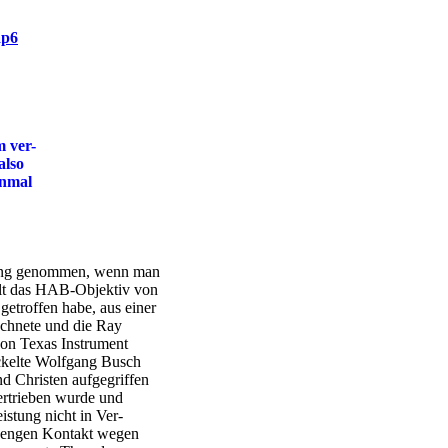
p6
m ver-
also
inmal
lung genommen, wenn man
ellt das HAB-Objektiv von
getroffen habe, aus einer
rechnete und die Ray
on Texas Instrument
ickelte Wolfgang Busch
d Christen aufgegriffen
ertrieben wurde und
istung nicht in Ver-
ch engen Kontakt wegen