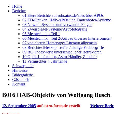
Home
Berichte
01 ältere Berichte auf rohr.aiax.de/alles über APOs
02 ED-Optiken, Halb-APOs und Frauenhofer-Systeme
03 Newton-Systeme und verwandte Fragen
04 Zweispiegel-Systeme/Astrofotografie
05 Messtechnik - Teil 1
06 Messtechnik - Teil 2/Aufbau diverser Interferometer
07 von älteren Homepages/Literatur allgemein
08 Berichte/Teleskop-Treffen/häufige Fachbegriffe
09 RC_Indexwerte unterschiedlicher Refraktoren
10 Optik-Lieferanten, Astro-Händler, Zubehör
11 Vermischtes + Jahrgänge
Schwerpunkt
Hinweise
Bildergalerie
Gästebuch
Kontakt
B016 HAB-Objektiv von Wolfgang Busch
12. September 2005
auf astro-foren.de erstellt
Weitere Beri