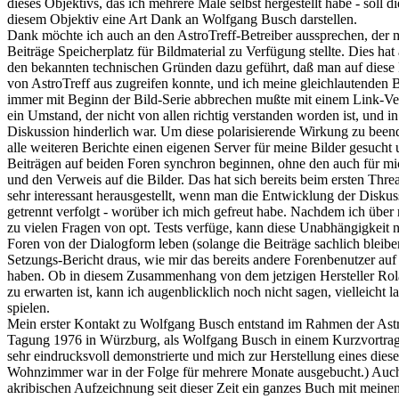
dieses Objektivs, das ich mehrere Male selbst hergestellt habe - soll d
diesem Objektiv eine Art Dank an Wolfgang Busch darstellen.
Dank möchte ich auch an den AstroTreff-Betreiber aussprechen, der m
Beiträge Speicherplatz für Bildmaterial zu Verfügung stellte. Dies hat
den bekannten technischen Gründen dazu geführt, daß man auf diese 
von AstroTreff aus zugreifen konnte, und ich meine gleichlautenden B
immer mit Beginn der Bild-Serie abbrechen mußte mit einem Link-Ver
ein Umstand, der nicht von allen richtig verstanden worden ist, und i
Diskussion hinderlich war. Um diese polarisierende Wirkung zu beend
alle weiteren Berichte einen eigenen Server für meine Bilder gesucht
Beiträgen auf beiden Foren synchron beginnen, ohne den auch für m
und den Verweis auf die Bilder. Das hat sich bereits beim ersten Thre
sehr interessant herausgestellt, wenn man die Entwicklung der Disku
getrennt verfolgt - worüber ich mich gefreut habe. Nachdem ich über r
zu vielen Fragen von opt. Tests verfüge, kann diese Unabhängigkeit n
Foren von der Dialogform leben (solange die Beiträge sachlich bleiben
Setzungs-Bericht draus, wie mir das bereits andere Forenbenutzer au
haben. Ob in diesem Zusammenhang von dem jetzigen Hersteller Rol
zu erwarten ist, kann ich augenblicklich noch nicht sagen, vielleicht l
spielen.
Mein erster Kontakt zu Wolfgang Busch entstand im Rahmen der Ast
Tagung 1976 in Würzburg, als Wolfgang Busch in einem Kurzvortra
sehr eindrucksvoll demonstrierte und mich zur Herstellung eines dies
Wohnzimmer war in der Folge für mehrere Monate ausgebucht.) Auch 
akribischen Aufzeichnung seit dieser Zeit ein ganzes Buch mit meine