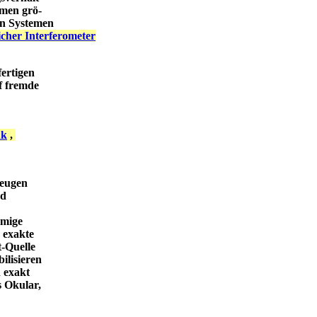
emen grö-
hen Systemen
icher Interferometer
fertigen
f fremde
nk
,
zeugen
nd
rmige
 exakte
t-Quelle
ilisieren
n exakt
s Okular,