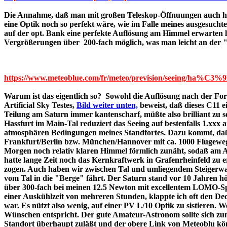
Die Annahme, daß man mit großen Teleskop-Öffnuungen auch hoh
eine Optik noch so perfekt wäre, wie im Falle meines ausgesucht
auf der opt. Bank eine perfekte Auflösung am Himmel erwarten l
Vergrößerungen über 200-fach möglich, was man leicht an der 
https://www.meteoblue.com/fr/meteo/prevision/seeing/ha%C3%
Warum ist das eigentlich so? Sowohl die Auflösung nach der For
Artificial Sky Testes,
Bild weiter unten,
beweist, daß dieses C11 ei
Teilung am Saturn immer kantenscharf, müßte also brilliant zu se
Hassfurt im Main-Tal reduziert das Seeing auf bestenfalls 1.xxx a
atmosphären Bedingungen meines Standfortes. Dazu kommt, daß 
Frankfurt/Berlin bzw. München/Hannover mit ca. 1000 Flugewegu
Morgen noch relativ klaren Himmel förmlich zunäht, sodaß am A
hatte lange Zeit noch das Kernkraftwerk in Grafenrheinfeld zu 
zogen. Auch haben wir zwischen Tal und umliegendem Steigerwa
vom Tal in die "Berge" fährt. Der Saturn stand vor 10 Jahren 
über 300-fach bei meinen 12.5 Newton mit excellentem LOMO-Spi
einer Auskühlzeit von mehreren Stunden, klappte ich oft den Dec
war. Es nützt also wenig, auf einer PV L/10 Optik zu sistieren. W
Wünschen entspricht. Der gute Amateur-Astronom sollte sich zun
Standort überhaupt zuläßt und der obere Link von Me