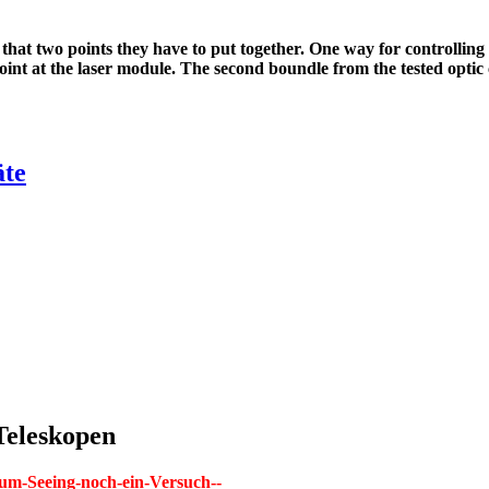
hat two points they have to put together. One way for controlling 
t point at the laser module. The second boundle from the tested optic
äte
Teleskopen
-zum-Seeing-noch-ein-Versuch--