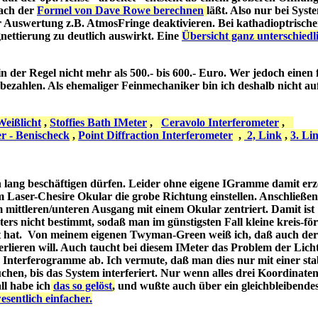
nach der
Formel von Dave Rowe berechnen
läßt. Also nur bei Syst
r Auswertung z.B. AtmosFringe deaktivieren. Bei kathadioptrisc
nettierung zu deutlich auswirkt. Eine
Übersicht ganz unterschiedl
der Regel nicht mehr als 500.- bis 600.- Euro. Wer jedoch einen 
 bezahlen. Als ehemaliger Feinmechaniker bin ich deshalb nicht au
eißlicht
,
Stoffies Bath IMeter
,
Ceravolo Interferometer
,
er - Benischeck
,
Point Diffraction Interferometer
,
2, Link
,
3. Li
n lang beschäftigen dürfen. Leider ohne eigene IGramme damit er
m Laser-Chesire Okular die grobe Richtung einstellen. Anschließe
am mittleren/unteren Ausgang mit einem Okular zentriert. Damit ist
ters nicht bestimmt, sodaß man im günstigsten Fall kleine kreis-fö
lt hat. Von meinem eigenen Twyman-Green weiß ich, daß auch der
erlieren will. Auch taucht bei diesem IMeter das Problem der Lich
Interferogramme ab. Ich vermute, daß man dies nur mit einer stab
chen, bis das System interferiert. Nur wenn alles drei Koordinate
l habe ich
das so gelöst
,
und wußte auch über ein gleichbleibende
sentlich einfacher.