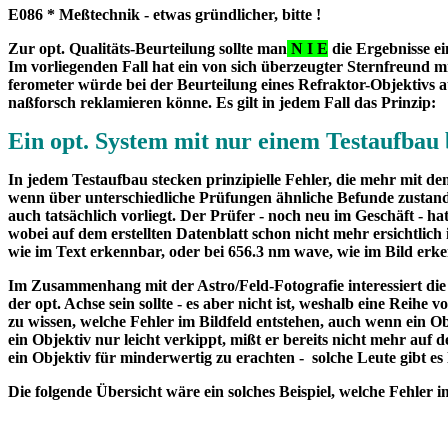
E086 * Meßtechnik - etwas gründlicher, bitte !
Zur opt. Qualitäts-Beurteilung sollte man
N I E
die Ergebnisse ei
Im vorliegenden Fall hat ein von sich überzeugter Sternfreund m
ferometer würde bei der Beurteilung eines Refraktor-Objektivs a
naßforsch reklamieren könne. Es gilt in jedem Fall das Prinzip:
Ein opt. System mit nur einem Testaufbau be
In jedem Testaufbau stecken prinzipielle Fehler, die mehr mit 
wenn über unterschiedliche Prüfungen ähnliche Befunde zustand
auch tatsächlich vorliegt. Der Prüfer - noch neu im Geschäft - h
wobei auf dem erstellten Datenblatt schon nicht mehr ersichtlic
wie im Text erkennbar, oder bei 656.3 nm wave, wie im Bild er
Im Zusammenhang mit der Astro/Feld-Fotografie interessiert die
der opt. Achse sein sollte - es aber nicht ist, weshalb eine Reih
zu wissen, welche Fehler im Bildfeld entstehen, auch wenn ein Obj
ein Objektiv nur leicht verkippt, mißt er bereits nicht mehr au
ein Objektiv für minderwertig zu erachten - solche Leute gibt es
Die folgende Übersicht wäre ein solches Beispiel, wel