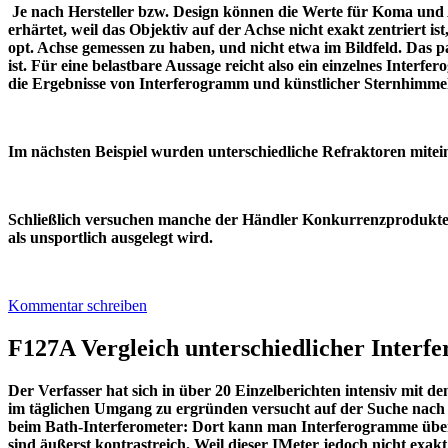
Je nach Hersteller bzw. Design können die Werte für Koma und 
erhärtet, weil das Objektiv auf der Achse nicht exakt zentriert ist
opt. Achse gemessen zu haben, und nicht etwa im Bildfeld. Das p
ist. Für eine belastbare Aussage reicht also ein einzelnes Interf
die Ergebnisse von Interferogramm und künstlicher Ster
Im nächsten Beispiel wurden unterschiedliche Refraktoren 
Schließlich versuchen manche der Händler Konkurrenzprodukte s
als unsportlich ausgelegt wird.
Kommentar schreiben
F127A Vergleich unterschiedlicher Interf
Der Verfasser hat sich in über 20 Einzelberichten intensiv mit d
im täglichen Umgang zu ergründen versucht auf der Suche nach 
beim Bath-Interferometer: Dort kann man Interferogramme übe
sind äußerst kontrastreich. Weil dieser IMeter jedoch nicht exak