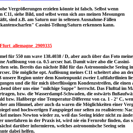
e Vergrößerungen erzielen könnte ist falsch. Selbst wenn
en C11, siehe Bild, und selbst wenn sich aus meinen Messungen
äßt, sind z.B. am Saturn nur in seltenen Ausnahme-Fällen
"kantenscharfen" Cassini-Teilung/Saturn erkennen kann.
9Ffurt_allemagne_2909335
mel für 550 nm wave 138.4038 / D, aber auch über das Foto meine
ne Auflösung von ca. 0.5 arcsec hat. Damit wäre also die Cassini-
hen sein. Bereits das nächste Bild für das Astronomische Seeing i
rcsec. Die mögliche opt. Auflösung meines C11 scheitert also an de
unsere Region unter dem Knotenpunkt zweier Luftfahrtlinien lie
ngen und die für mich überflüssigen Kondenzstreifen, die einen
bend über uns eine "milchige Suppe" herrscht. Das Flußtal im M
ertragen, bzw. die Wasserdampf-Schwaden, die ostwärts flußaufwä
ld bzw. Haßberge eine Temperatur-Differenz von ca. 1 - 2° C, w
höher am Himmel, aber auch da waren die Möglichkeiten einer Ve
egel und hochwertigen Fangspiegel nur selten zu realisieren: Na
kel meines Newton wieder zu, weil das Seeing leider nicht zu änd
er unerfahren in der Praxis ist, wird nie ein Fernrohr finden, das 
ächst darüber informieren, welches astronomische Seeing sein
teoblu könnte dabei helfen.