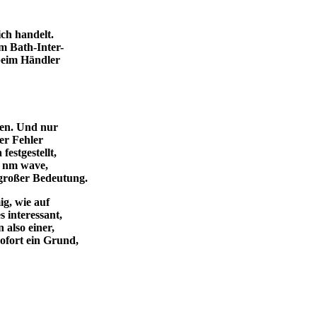
ich handelt.
m Bath-Inter-
 beim Händler
ben. Und nur
er Fehler
estgestellt,
2 nm wave,
 großer Bedeutung.
ig, wie auf
s interessant,
 also einer,
sofort ein Grund,
 Objektiv haben kann.