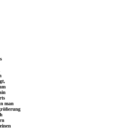
s
n
n
gt,
 am
ain
rts
enn man
rgrößerung
ch
ern
seinen