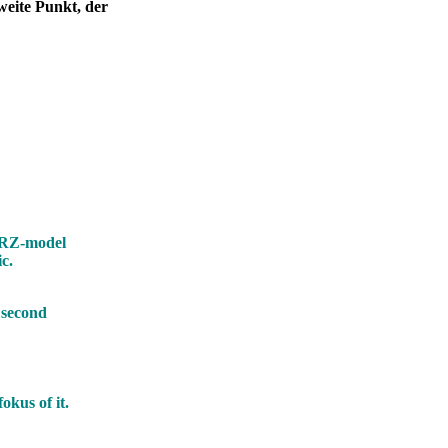
weite Punkt, der
 GRZ-model
c.
e second
r.
okus of it.