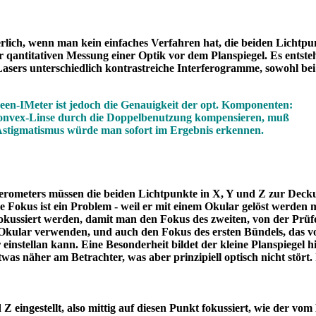
rlich, wenn man kein einfaches Verfahren hat, die beiden Lichtp
r qantitativen Messung einer Optik vor dem Planspiegel. Es entst
s Lasers unterschiedlich kontrastreiche Interferogramme, sowohl b
n-IMeter ist jedoch die Genauigkeit der opt. Komponenten:
konvex-Linse durch die Doppelbenutzung kompensieren, muß
. Astigmatismus würde man sofort im Ergebnis erkennen.
rometers müssen die beiden Lichtpunkte in X, Y und Z zur Deck
e Fokus ist ein Problem - weil er mit einem Okular gelöst werden
fokussiert werden, damit man den Fokus des zweiten, von der Prüf
Okular verwenden, und auch den Fokus des ersten Bündels, das v
 einstellan kann. Eine Besonderheit bildet der kleine Planspiegel 
etwas näher am Betrachter, was aber prinzipiell optisch nicht stört
 eingestellt, also mittig auf diesen Punkt fokussiert, wie der vo