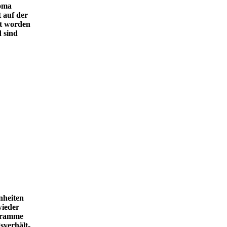
koma
t auf der
rt worden
d sind
nheiten
wieder
ogramme
sverhält-