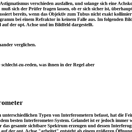
Astigmatismus verschieden ausfallen, und solange sich eine Achs
, muß sich der Prüfer fragen lassen, ob er sich sicher ist, überhaup
assiert bereits, wenn das Objektiv zum Tubus nicht exakt kollimie
erogramm bei einem Refraktor in keinem Falle aus. Im folgenden Bil
nhimmel auf der opt. Achse und im Bildfeld dargestellt.
miteinander verglichen.
chlecht-zu-reden, was ihnen in der Regel aber
erometer
en unterschiedlichen Typen von Interferometern befasst, hat die Fei
dem besten Interferometer-System. Gelandet ist er jedoch immer 
r das gesamte sichtbare Spektrum erzeugen und dessen Interfer
t auf der opt. Achse "arbeitet" entsteht ab einem größeren Öffnung