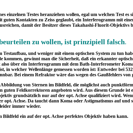
nes einzelnen Testes heranziehen wollen, egal um welchen Test es s
it guten Kontakten zu Zeiss geglaubt, ein Interferogramm mit eine
usreichen, damit der Besitzer dieses Takahashi-Fluorit-Objektivs
urteilen zu wollen, ist prinzipiell falsch
.
dem Testaufbau, und weniger mit einem optischen System zu tun ha
e kommen, gewinnt man die Sicherheit, daß ein erkannter optisch
at also über ein Interferogramm mit dem Bath-Interferometer Koma f
h ist, in welcher Wellenlänge gemessen worden ist: Entweder bei 53
kennbar. Bei einem Refraktor wäre das wegen des Gaußfehlers von
 Abbildung von Sternen im Bildfeld, die möglichst auch punktförm
e von guten Feldkorrektoren angeboten wird. Aus diesem Grunde ist e
ektiv grundsätzlich nur auf der opt. Achse qualifiziert wird. Wenn
f der opt. Achse. Da taucht dann Koma oder Astigmatismus auf und 
 leider immer wieder.
che Fehler im Bildfeld ein auf der opt. Achse perfektes