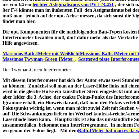
nis von f/4 ein
leichter Astigmatismus von PV L/3.451
, der sich 
ßer F/4 könnte man im äußersten Fall den Astigmatismus bei de
muß man jedoch auf der opt. Achse messen, da sich sonst die Vig
findet man hier.
Die opt. Komponenten für die nachfolgenden Bau-Typen kosten in 
Interferometer bezahlen muß, darf dafür mehr als das Vierfache
Hilfe angewiesen.
Massimos Bath-IMeter mit WeißlichtMassimos Bath-IMeter mit W
Massimos Twyman-Green IMeter
,
Scattered plate Interferomet
Der Twyman-Green Interferometer
Mit diesem Interferometer hat sich der Autor etwas zwei Stunde
zu können. Zunächst soll man an der Laser-Hülse links mit eine
wird in die gleiche Hülse ein künstlicher Stern eingesteckt und 
aber leider die 3. Achse, der exakte Fokus-Punkt des Interferome
Igramme erhält, ein Hinweis darauf, daß man den Fokus verfeh
Fokuspunkt wichtig ist, wenn man nicht zuviel Zeit mit Suchen v
auf. Die Schwankungen liefern im Wechsel kontrast-reiche/-arme 
Laserdiode lösen kann. Hauptkritik ist also das umständliche Su
zusammenfallen, bekommt man Interferogramme. In meinem Fal
wo genau der Fokus liegt.
Mit dem
Bath-IMeter hat man es da we