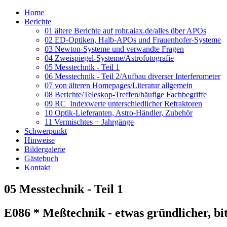
Home
Berichte
01 ältere Berichte auf rohr.aiax.de/alles über APOs
02 ED-Optiken, Halb-APOs und Frauenhofer-Systeme
03 Newton-Systeme und verwandte Fragen
04 Zweispiegel-Systeme/Astrofotografie
05 Messtechnik - Teil 1
06 Messtechnik - Teil 2/Aufbau diverser Interferometer
07 von älteren Homepages/Literatur allgemein
08 Berichte/Teleskop-Treffen/häufige Fachbegriffe
09 RC_Indexwerte unterschiedlicher Refraktoren
10 Optik-Lieferanten, Astro-Händler, Zubehör
11 Vermischtes + Jahrgänge
Schwerpunkt
Hinweise
Bildergalerie
Gästebuch
Kontakt
05 Messtechnik - Teil 1
E086 * Meßtechnik - etwas gründlicher, bit