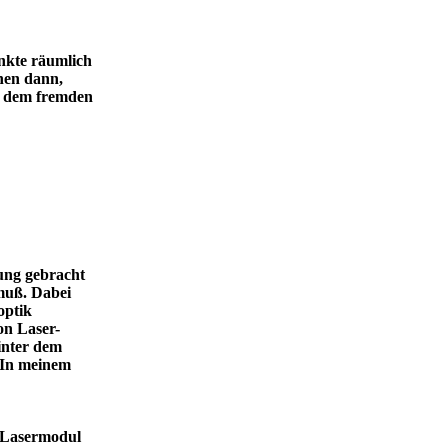
unkte räumlich
ehen dann,
ei dem fremden
ung gebracht
 muß. Dabei
optik
on Laser-
hinter dem
. In meinem
m Lasermodul