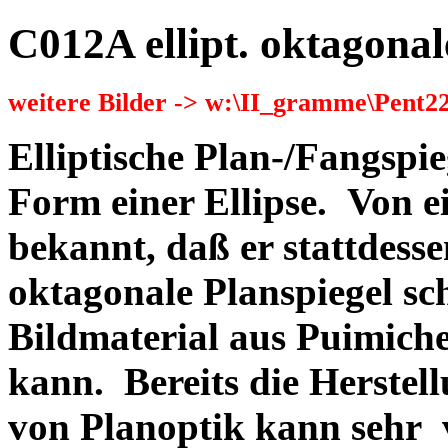
C012A ellipt. oktagonal
weitere Bilder -> w:\II_gramme\Pent2
Elliptische Plan-/Fangspie
Form einer Ellipse. Von ei
bekannt, daß er stattdess
oktagonale Planspiegel sch
Bildmaterial aus Puimich
kann. Bereits die Herstel
von Planoptik kann sehr v