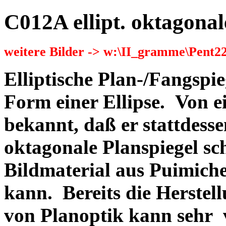
C012A ellipt. oktagonal
weitere Bilder -> w:\II_gramme\Pent2
Elliptische Plan-/Fangspie
Form einer Ellipse. Von ei
bekannt, daß er stattdess
oktagonale Planspiegel sch
Bildmaterial aus Puimich
kann. Bereits die Herstel
von Planoptik kann sehr v