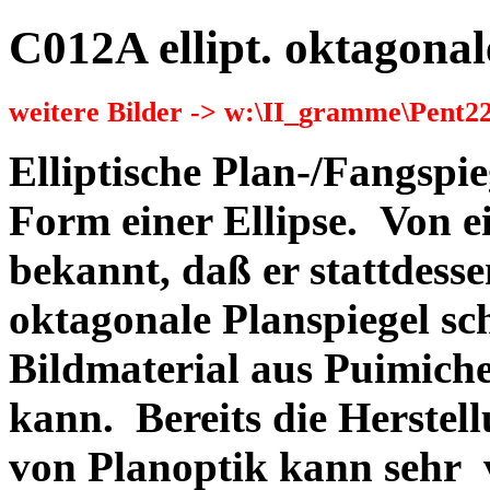
C012A ellipt. oktagonal
weitere Bilder -> w:\II_gramme\Pent2
Elliptische Plan-/Fangspie
Form einer Ellipse. Von ei
bekannt, daß er stattdess
oktagonale Planspiegel sch
Bildmaterial aus Puimich
kann. Bereits die Herstel
von Planoptik kann sehr v